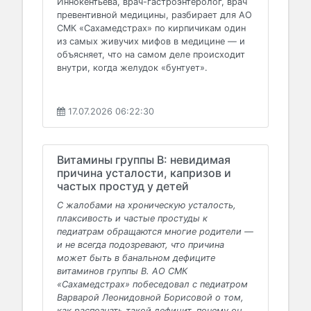
Иннокентьева, врач-гастроэнтеролог, врач
превентивной медицины, разбирает для АО
СМК «Сахамедстрах» по кирпичикам один
из самых живучих мифов в медицине — и
объясняет, что на самом деле происходит
внутри, когда желудок «бунтует».
17.07.2026 06:22:30
Витамины группы В: невидимая
причина усталости, капризов и
частых простуд у детей
С жалобами на хроническую усталость,
плаксивость и частые простуды к
педиатрам обращаются многие родители —
и не всегда подозревают, что причина
может быть в банальном дефиците
витаминов группы В. АО СМК
«Сахамедстрах» побеседовал с педиатром
Варварой Леонидовной Борисовой о том,
как распознать такой дефицит, почему он